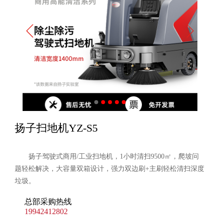
扬子扫地机YZ-S5
扬子驾驶式商用/工业扫地机，1小时清扫9500㎡，爬坡问
题轻松解决，大容量双箱设计，强力双边刷+主刷轻松清扫深度
垃圾。
总部采购热线
19942412802