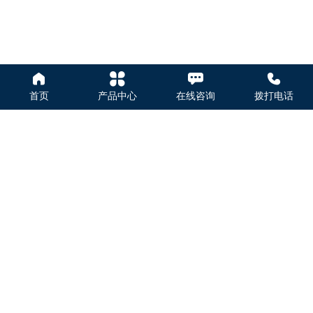




首页
产品中心
在线咨询
拨打电话
联系我们
全国统一清洁设备售前热线
4009968782
厂家直采微信专线：19942412802
zhouwangwang@chengxi-mro.com
E-mail：
通知：由于产品升级更新，页面标识产品参数与实际有所差异，请以实物为准！