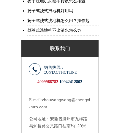
扬子洗地机刷盘不转该怎么排查
扬子驾驶式扫地机好用吗
扬子驾驶式洗地机怎么用？操作起来简单吗？
驾驶式洗地机不出清水怎么办
联系我们
销售热线：
CONTACT HOTLINE
4009968782
19942412802
zhouwangwang@chengxi
E-mail:
-mro.com
安徽省滁州市九梓路
公司地址：
与炉桥路交叉路口往南约120米