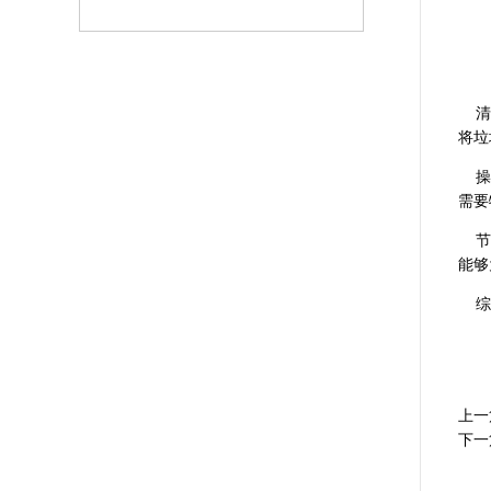
清扫
将垃
操作
需要
节能
能够
综上
上一
下一